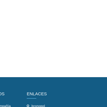
OS
ENLACES
ompañía
bronopol