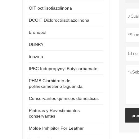
OIT octilisotiazolinona
DCOIT Dicloroctilisotiazolinona
bronopol
DBNPA
triazina
IPBC Iodopropynyl Butylcarbamate
PHMB Clorhidrato de
polihexametileno biguanida
Conservantes químicos domésticos
Pinturas y Revestimientos
pre
conservantes
Molde Imhibitor For Leather