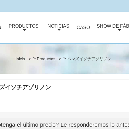
PRODUCTOS
NOTICIAS
SHOW DE FÁB
R
CASO
>
>
Inicio
>
Productos
>
ベンズイソチアゾリノン
ズイソチアゾリノン
tenga el último precio? Le responderemos lo antes