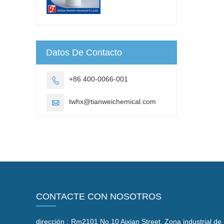
Datos De Contacto
+86 400-0066-001

twhx@tianweichemical.com

CONTACTE CON NOSOTROS
dirección :
Rm2101 No.10 Aixian Street, Zona industrial de