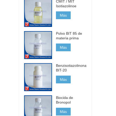
CMIT / MIT
Isotiazolinoe
Más
Polvo BIT 85 de
materia prima
Más
Benzisotiazolinona
BIT-20
Más
Biocida de
Bronopol
Más