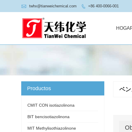

twhx@tianweichemical.com
+86 400-0066-001

HOGA
Productos
ベン
CMIT CON isotiazolinona
BIT bencisotiazolinona
Ob
MIT Methylisothiazolinone