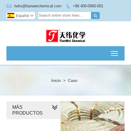

twhx@tianweichemical.com
+86 400-0066-001


Español

Toggl
Inicio
>
Caso
MÁS
PRODUCTOS