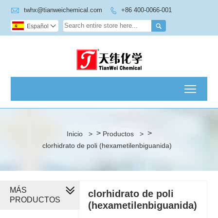

twhx@tianweichemical.com
+86 400-0066-001


Español

Toggl
>
>
Inicio
>
Productos
>
clorhidrato de poli (hexametilenbiguanida)
MÁS
clorhidrato de poli
PRODUCTOS
(hexametilenbiguanida)