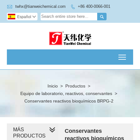

twhx@tianweichemical.com
+86 400-0066-001


Español

Toggl
Inicio
>
Productos
>
Equipo de laboratorio, reactivos, conservantes
>
Conservantes reactivos bioquímicos BRPG-2
MÁS
Conservantes
PRODUCTOS
reactivos bioquímicos