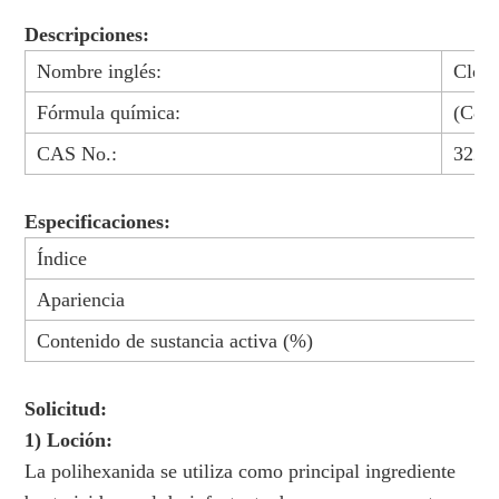
Descripciones:
Nombre inglés:
Clorh
Fórmula química:
(C8H
CAS No.:
3228
Especificaciones:
Índice
V
Apariencia
Contenido de sustancia activa (%)
Solicitud:
1) Loción:
La polihexanida se utiliza como principal ingrediente