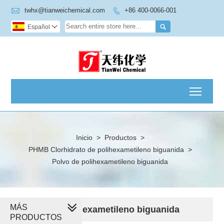

twhx@tianweichemical.com
+86 400-0066-001


Español

Toggl
Inicio
>
Productos
>
PHMB Clorhidrato de polihexametileno biguanida
>
Polvo de polihexametileno biguanida
MÁS
Polvo de polihexametileno biguanida
PRODUCTOS